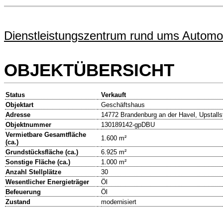
Dienstleistungszentrum rund ums Automo
OBJEKTÜBERSICHT
Status
Verkauft
Objektart
Geschäftshaus
Adresse
14772 Brandenburg an der Havel, Upstalls
Objektnummer
130189142-gpDBU
Vermietbare Gesamtfläche
1.600 m²
(ca.)
Grundstücksfläche (ca.)
6.925 m²
Sonstige Fläche (ca.)
1.000 m²
Anzahl Stellplätze
30
Wesentlicher Energieträger
Öl
Befeuerung
Öl
Zustand
modernisiert