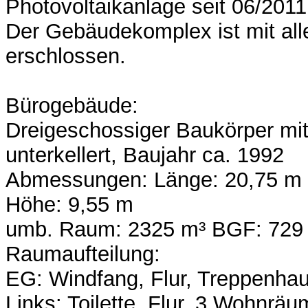
Photovoltaikanlage seit 06/2011 i
Der Gebäudekomplex ist mit all
erschlossen.
Bürogebäude:
Dreigeschossiger Baukörper mit
unterkellert, Baujahr ca. 1992
Abmessungen: Länge: 20,75 m B
Höhe: 9,55 m
umb. Raum: 2325 m³ BGF: 729 m
Raumaufteilung:
EG: Windfang, Flur, Treppenha
Links: Toilette, Flur, 3 Wohnrä