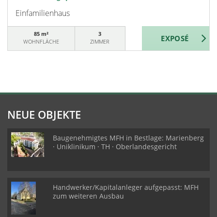
Einfamilienhaus
85 m²
3
WOHNFLÄCHE
ZIMMER
NEUE OBJEKTE
Baugenehmigtes MFH in Bestlage: Marienberg
· Uniklinikum · TH · Oberlandesgericht
Handwerker/Kapitalanleger aufgepasst: MFH
zum weiteren Ausbau