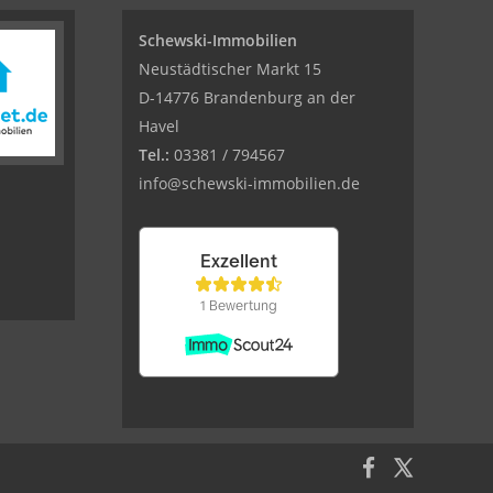
Schewski-Immobilien
Neustädtischer Markt 15
D-14776 Brandenburg an der
Havel
Tel.:
03381 / 794567
info@schewski-immobilien.de