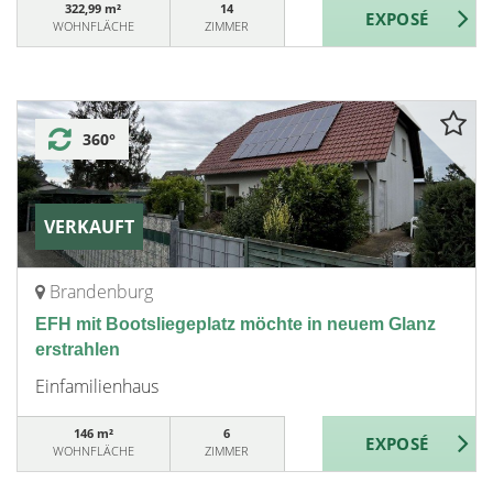
322,99 m²
14
WOHNFLÄCHE
ZIMMER
360°
VERKAUFT
Brandenburg
EFH mit Bootsliegeplatz möchte in neuem Glanz
erstrahlen
Einfamilienhaus
146 m²
6
WOHNFLÄCHE
ZIMMER