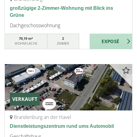
großzügige 2-Zimmer-Wohnung mit Blick ins
Grüne
Dachgeschosswohnung
70,19 m²
2
WOHNFLÄCHE
ZIMMER
VERKAUFT
Brandenburg an der Havel
Dienstleistungszentrum rund ums Automobil
Geschäftshaus