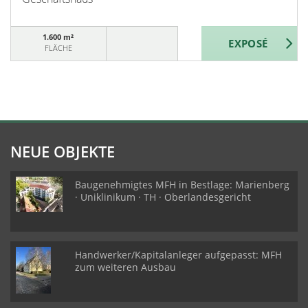
1.600 m²
FLÄCHE
NEUE OBJEKTE
Baugenehmigtes MFH in Bestlage: Marienberg
· Uniklinikum · TH · Oberlandesgericht
Handwerker/Kapitalanleger aufgepasst: MFH
zum weiteren Ausbau