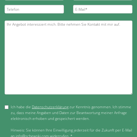
Ich habe die
Datenschutzerklärung
zur Kenntnis genommen. Ich stimme
zu, dass meine Angaben und Daten zur Beantwortung meiner Anfrage
elektronisch erhoben und gespeichert werden.
Hinweis: Sie können Ihre Einwilligung jederzeit für die Zukunft per E-Mail
an info@schewski.com widerrufen. *