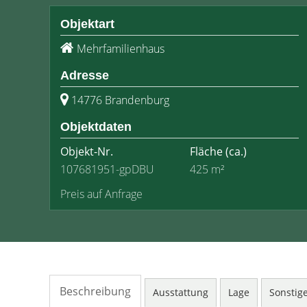
Objektart
Mehrfamilienhaus
Adresse
14776 Brandenburg
Objektdaten
Objekt-Nr.
Fläche
(ca.)
107681951-gpDBU
425 m²
Preis auf Anfrage
Beschreibung
Ausstattung
Lage
Sonstig