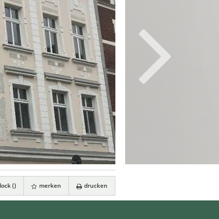
ock (
)
merken
drucken