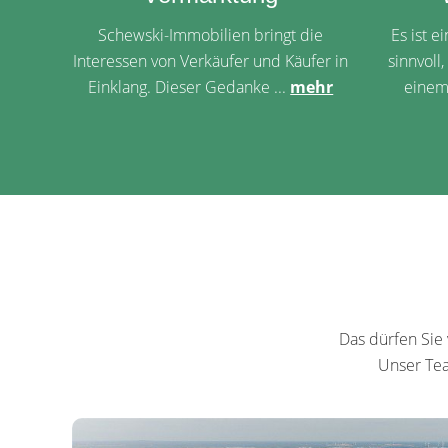
Schewski-Immobilien bringt die
Es ist e
Interessen von Verkäufer und Käufer in
sinnvoll
Einklang. Dieser Gedanke ...
mehr
einem
Das dürfen Sie
Unser Tea