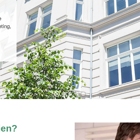
e
ting,
ien?