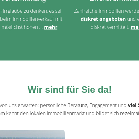
in Irrglaube zu denken, es sei
Zahlreiche Immobilien werde
, beim Immobilienverkauf mit
diskret angeboten
und 
 möglichst hohen ...
mehr
diskret vermittelt.
me
Wir sind für Sie da!
 von uns erwarten: persönliche Beratung, Engagement und
viel
m kennt den lokalen Immobilienmarkt und bildet sich regelmäß