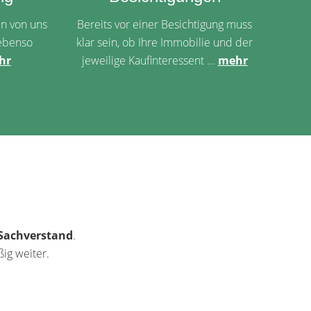
n von uns
Bereits vor einer Besichtigung muss
ebenso
klar sein, ob Ihre Immobilie und der
hr
jeweilige Kaufinteressent ...
mehr
 Sachverstand
.
ig weiter.