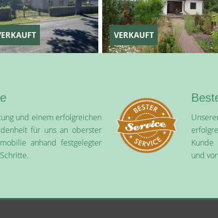
AUFT
VERKAUFT
ie
Best
tung und einem erfolgreichen
Unseren
edenheit für uns an oberster
erfolgr
mmobilie anhand festgelegter
Kunde p
Schritte.
und von